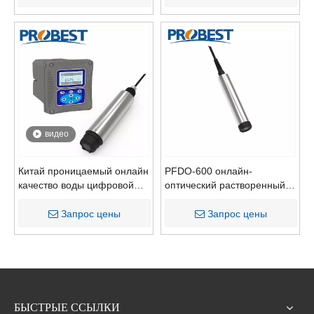
калия (K+) хлорид (Cl-)
фторид (F-) Ионовой
водный тестер Surverying
Superia
видео
Китай проницаемый онлайн
PFDO-600 онлайн-
качество воды цифровой
оптический растворенный
растворенные кислородные
кислород Анализатор.
датчики.
Запрос цены
Запрос цены
БЫСТРЫЕ ССЫЛКИ