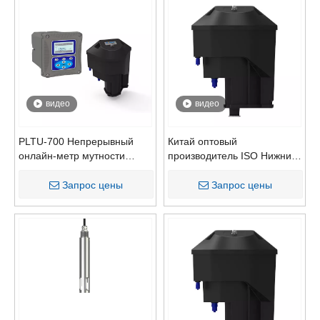
видео
видео
PLTU-700 Непрерывный
Китай оптовый
онлайн-метр мутности
производитель ISO Нижний
низкого диапазона для
диапазон онлайн -датчик
мониторинга питьевой/
водного мутности для
Запрос цены
Запрос цены
водопроводной воды
мониторинга питьевой воды