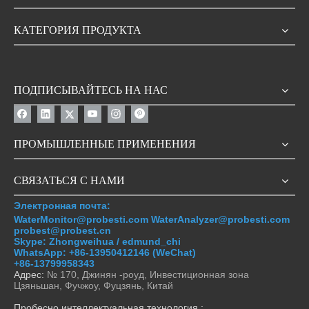
КАТЕГОРИЯ ПРОДУКТА
видео
Азот азота аммиака (NH4+)
Puvno3-900 Китай оптовой
ПОДПИСЫВАЙТЕСЬ НА НАС
нитрат (NO3N) ион калия
фабричная фабрика
(K+) хлорид (Cl-) фторид
промышленного онлайн-
(F-) Датчики анализатора
анализа УФ-датчиков
Запрос цены
Запрос цены
анализатора воды
непрерывного воды для
ПРОМЫШЛЕННЫЕ ПРИМЕНЕНИЯ
нитрата
СВЯЗАТЬСЯ С НАМИ
Электронная почта:
WaterMonitor@probesti.com WaterAnalyzer@probesti.com
probest@probest.cn
Skype: Zhongweihua / edmund_chi
WhatsApp:
+86-13950412146 (WeChat)
видео
видео
+86-13799958343
Адрес:
№ 170, Джинян -роуд, Инвестиционная зона
Цзяньшан, Фучжоу, Фуцзянь, Китай
Muti-параметры ионо-
Китай проницаемый онлайн
селективные электроды
качество воды
Пробесно интеллектуальная технология.: