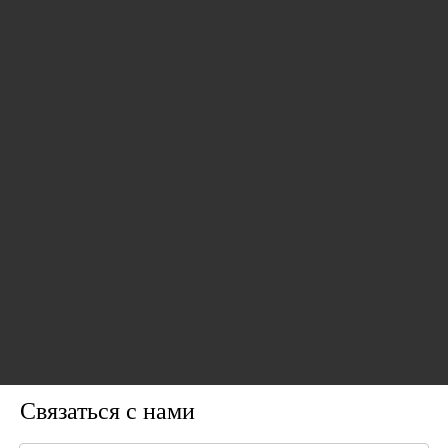
видео
Китай проницаемый онлайн
Китай проницательная
-химиты оптический
отрасль онлайн цифровые
растворенный кислород в
измерения растворенные
датчике тестирования воды
кислородные качество воды
Запрос цены
Запрос цены
сделайте счетчик для
качество воды
рыбалки
1
2
3
4
5
»
Связаться с нами