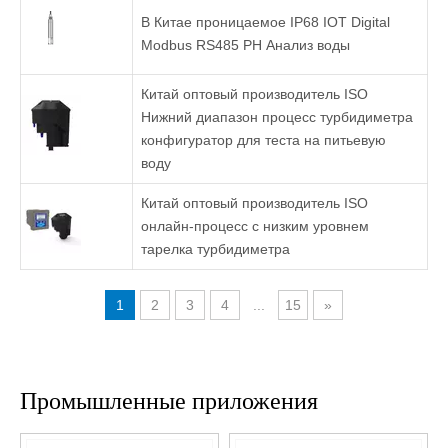
В Китае проницаемое IP68 IOT Digital
Modbus RS485 PH Анализ воды
Китай оптовый производитель ISO
Нижний диапазон процесс турбидиметра
конфигуратор для теста на питьевую
воду
Китай оптовый производитель ISO
онлайн-процесс с низким уровнем
тарелка турбидиметра
1
2
3
4
...
15
»
Промышленные приложения