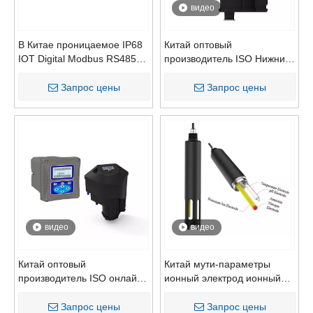
видео
В Китае проницаемое IP68
Китай оптовый
IOT Digital Modbus RS485
производитель ISO Нижний
PH Анализ воды
диапазон процесс
турбидиметра
Запрос цены
Запрос цены
конфигуратор для теста на
питьевую воду
видео
видео
Китай оптовый
Китай мути-параметры
производитель ISO онлайн-
ионный электрод ионный
процесс с низким уровнем
электрод аммиаж азот азот
тарелка турбидиметра
(NH4+) нитрат (NO3N) ион
Запрос цены
Запрос цены