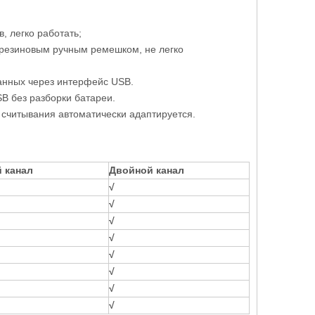
, легко работать;
 резиновым ручным ремешком, не легко
данных через интерфейс USB.
B без разборки батареи.
 считывания автоматически адаптируется.
 канал
Двойной канал
√
√
√
√
√
√
√
√