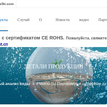
eSti.com
укты
Случай
О
Новости
видео
Парт
t с сертификатом CE ROHS.
Пожалуйста, свяжит
нас
t.cn
ДЕТАЛИ ПРОДУКЦИИ
ый анализ воды
»
PMI800-TU Портативные цифровые датч