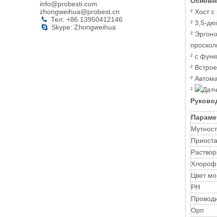
Основн
info@probesti.com
zhongweihua@probest.cn
² Хост 
Тел: +86 13950412146

² 3,5-д
Skype: Zhongweihua

² Эргон
проскол
² с фун
² Встро
² Автом
²
Датч
Руково
Параме
Мутност
Приост
Раство
Хлороф
Цвет м
PH
Провод
Орп