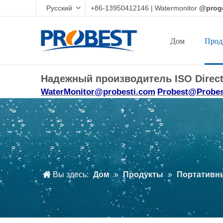
Pусский
+86-13950412146 | Watermonitor
@prog
Дом
Прод
Надежный производитель ISO Direc
WaterMonitor@probesti.com
Probest@Probes
Вы здесь:
Дом
»
Продукты
»
Портативн