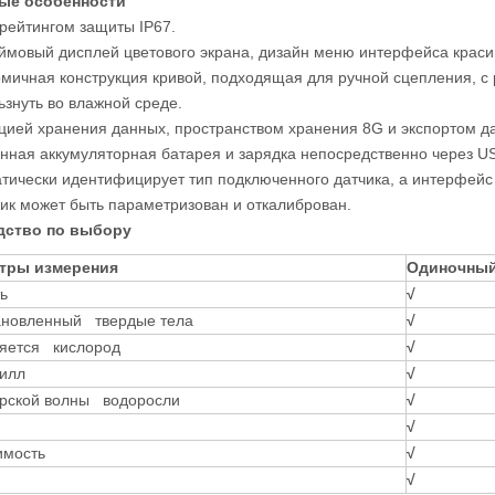
ые особенности
с рейтингом защиты IP67.
юймовый дисплей цветового экрана, дизайн меню интерфейса красив
омичная конструкция кривой, подходящая для ручной сцепления, с
ьзнуть во влажной среде.
кцией хранения данных, пространством хранения 8G и экспортом 
енная аккумуляторная батарея и зарядка непосредственно через US
атически идентифицирует тип подключенного датчика, а интерфейс
ик может быть параметризован и откалиброван.
дство по выбору
тры измерения
Одиночный
ь
√
ановленный твердые тела
√
ряется кислород
√
илл
√
орской волны водоросли
√
√
имость
√
√