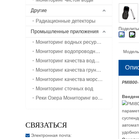
Другие
Радиационные детекторы
Поделитьс
Промышленные приложения
Мониторинг водных ресурсов в сельском хозяйстве
Мониторинг водопроводной питьевой воды
Модель
Мониторинг качества воды во внутренней реке
Опис
Мониторинг качества грунтовых вод
Мониторинг качества морской воды
PMI800
Мониторинг сточных вод
Введен
Реки Озера Мониторинг воды
PMI80
парамет
суспенд
СВЯЗАТЬСЯ
автомат
удобног
Электронная почта:
