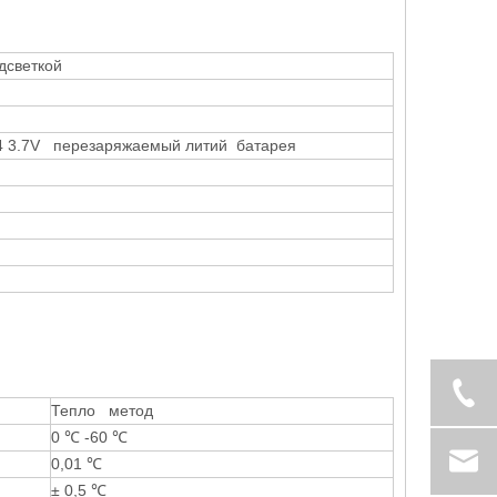
дсветкой
: 4 3.7V перезаряжаемый литий батарея
Тепло метод
0 ℃ -60 ℃
0,01 ℃
± 0,5 ℃