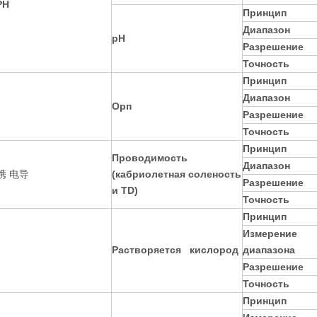
Принцип
Диапазон
pH
Разрешение
Точность
Принцип
Диапазон
Орп
Разрешение
Точность
Принцип
Проводимость
Диапазон
(кабриолетная соленость
Разрешение
и TD)
Точность
Принцип
Измерение
Растворяется кислород
диапазона
Разрешение
Точность
Принцип