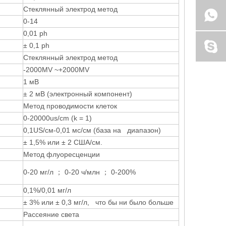
Стеклянный электрод метод
0-14
0,01 ph
± 0,1 ph
Стеклянный электрод метод
-2000MV ~+2000MV
1 мВ
± 2 мВ (электронный компонент)
Метод проводимости клеток
0-20000us/cm (k = 1)
0,1US/см-0,01 мс/см (база на диапазон)
± 1,5% или ± 2 США/см.
Метод флуоресценции
0-20 мг/л ； 0-20 ч/млн ； 0-200%
0,1%/0,01 мг/л
± 3% или ± 0,3 мг/л, что бы ни было больше
Рассеяние света