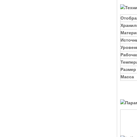
Техн
Отобра
Хранил
Матери
Источн
Уровен
Рабоча
Темпер
Размер
Масса
Пара