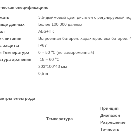
ическая спецификация
s
жать
3,5-дюймовый цвет дисплея с регулируемой по
ище данных
Более 100 000 данных
ал
ABS+ПК
ик питания
Встроенная батарея, характеристика батареи
ь защиты
IP67
я Температура
0 ~ 50 ℃ (не замороженный)
атура хранения
-15 ~ 60 ℃
203*100*43 мм
0,5 кг
метры электрода
Принцип
Диапазон
Температура
Разрешение
Точность