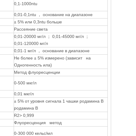
0,1-1000ntu
0,01-0,1ntu ， основание на диапазоне
± 5% или 0,3ntu больше
Рассеяние света
0,01-20000 мг/л ； 0,01-45000 мг/л ；
0,01-120000 мг/л
0,01-1 мг/л ， основание в диапазоне
Не более ± 5% измерено (зависит на
Одногенность ила)
Метод флуоресценции
0-500 мкг/л
0,01 мкг/л
± 5% от уровня сигнала 1 чашки родамина В
родамина В
R2> 0,999
Флуоресценция метод
0-300 000 кельс/мл