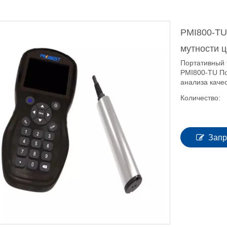
PMI800-TU
мутности 
Портативный 
PMI800-TU По
анализа каче
Количество:
Запр