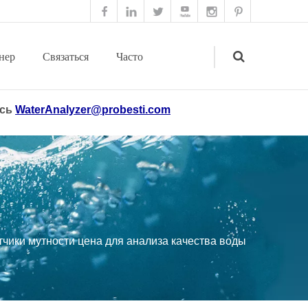
нер
Связаться
Часто
есь
WaterAnalyzer@probesti.com
с нами
задаваемые
Search
вопросы
ики мутности цена для анализа качества воды